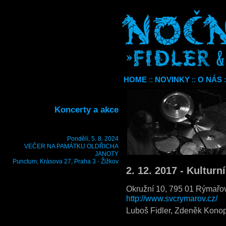
HOME
::
NOVINKY
::
O NÁS
:
Koncerty a akce
Pondělí, 5. 8. 2024
VEČER NA PAMÁTKU OLDŘICHA
JANOTY
Punctum, Krásova 27, Praha 3 - Žižkov
2. 12. 2017 - Kultu
Okružní 10, 795 01 Rýmařo
http://www.svcrymarov.cz/
Luboš Fidler, Zdeněk Konop